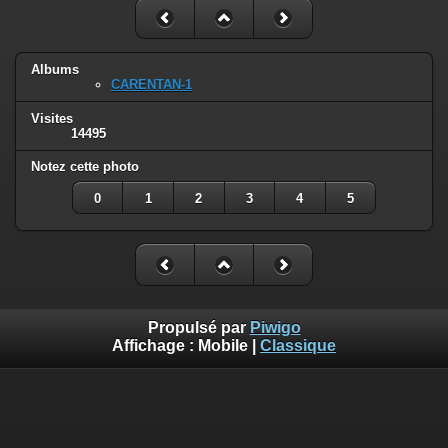
Albums
CARENTAN-1
Visites
14495
Notez cette photo
0
1
2
3
4
5
Propulsé par
Piwigo
Affichage :
Mobile
|
Classique